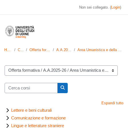
Vai al contenuto principale
Non sei collegato. (
Login
)
Home
Corsi
Offerta formativa
A.A.2025-26
Area Umanistica e della Formazione
Categorie di corso
Cerca corsi
Cerca corsi
Espandi tutto
Lettere e beni culturali
Comunicazione e formazione
Lingue e letterature straniere