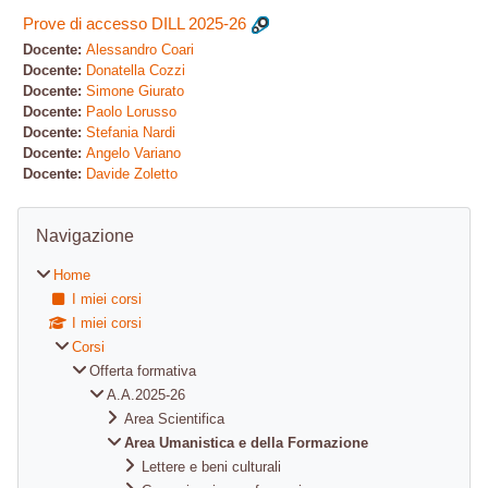
Prove di accesso DILL 2025-26
Docente:
Alessandro Coari
Docente:
Donatella Cozzi
Docente:
Simone Giurato
Docente:
Paolo Lorusso
Docente:
Stefania Nardi
Docente:
Angelo Variano
Docente:
Davide Zoletto
Blocchi
Salta Navigazione
Navigazione
Home
I miei corsi
I miei corsi
Corsi
Offerta formativa
A.A.2025-26
Area Scientifica
Area Umanistica e della Formazione
Lettere e beni culturali