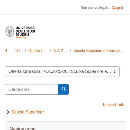
Vai al contenuto principale
Non sei collegato. (
Login
)
Home
Corsi
Offerta formativa
A.A.2025-26
Scuola Superiore e Formazione Post Laurea
Categorie di corso
Cerca corsi
Cerca corsi
Espandi tutto
Scuola Superiore
Blocchi
Salta Navigazione
Navigazione