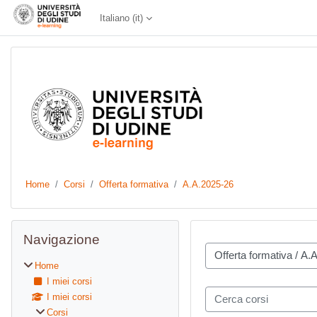
Vai al contenuto principale
Italiano ‎(it)‎
Home
Corsi
Offerta formativa
A.A.2025-26
Blocchi
Salta Navigazione
Navigazione
Categorie di corso
Home
I miei corsi
Cerca corsi
I miei corsi
Corsi